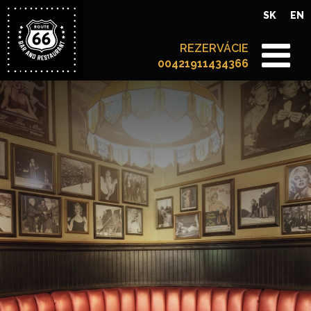
SK
EN
REZERVÁCIE
00421911434366