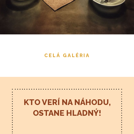
CELÁ GALÉRIA
KTO VERÍ NA NÁHODU,
OSTANE HLADNÝ!