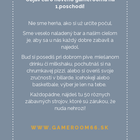
1.poschodí!
Nie sme herňa, ako si už určite počul.
Sme veselo naladený bar a našim cieľom
je, aby sa u nás každý dobre zabavil a
najedol.
Buď si posedíš pri dobrom pive, miešanom
drinku či milkshaku, pochutnáš si na
chrumkavej pizzi, alebo si overíš svoje
zručnosti v biliarde, icehokeji alebo
basketbale, výber je len na tebe.
Každopádne, nájdeš tu 50 rôznych
zábavných strojov, ktoré sú zárukou, že
nuda nehrozí!
WWW.GAMEROOM66.SK