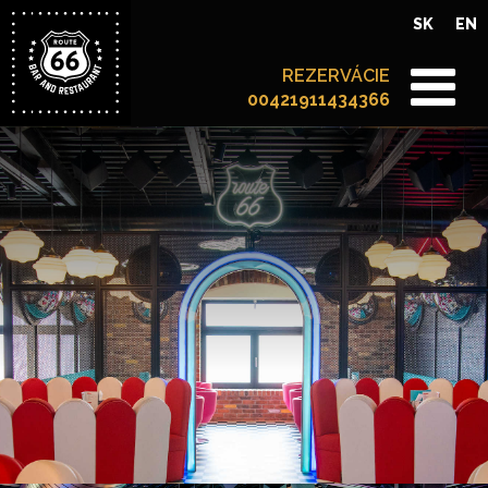
SK
EN
REZERVÁCIE
00421911434366