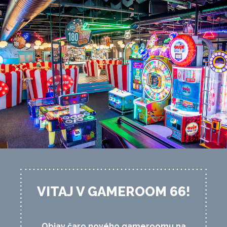
VITAJ V GAMEROOM 66!
Objav čaro nového gameroomu na