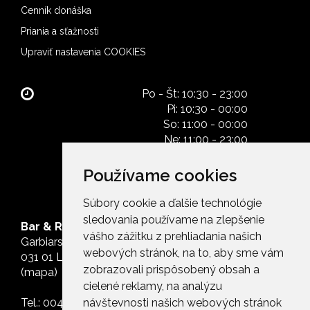
Cenník donáška
Priania a sťažnosti
Upraviť nastavenia COOKIES
Po - Št: 10:30 - 23:00
Pi: 10:30 - 00:00
So: 11:00 - 00:00
Ne: 11:00 - 23:00
Používame cookies
Súbory cookie a ďalšie technológie
sledovania používame na zlepšenie
Bar & Restaurant Route66
vášho zážitku z prehliadania našich
Garbiarska 627
webových stránok, na to, aby sme vám
031 01 Liptovský Mikuláš
zobrazovali prispôsobený obsah a
(
mapa)
cielené reklamy, na analýzu
Tel.:
00421911434366
návštevnosti našich webových stránok